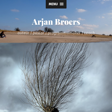
MENU
Arjan Broers
auteur | pastor | programmamaker | coach