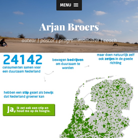
MENU
Arjan Broers
auteur | pastor | programmamaker | coach