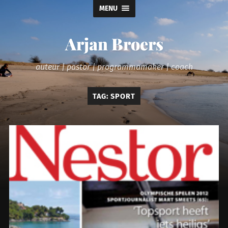
MENU
Arjan Broers
auteur | pastor | programmamaker | coach
TAG:
SPORT