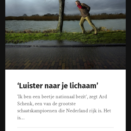
‘Luister naar je lichaam’
‘Ik ben een beetje nationaal bezit’, zegt Ard
Schenk, een van de grootste
schaatskampioenen die Nederland rijk is. Het
is…