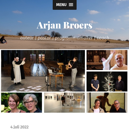
MENU
Arjan Broers
auteur | pastor | programmamaker | coach
4 juli 2022