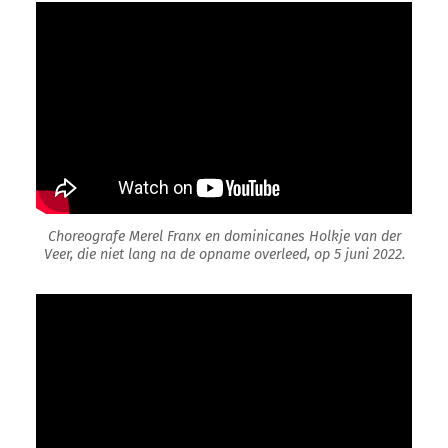
Choreografe Merel Franx en dominicanes Holkje van der
Veer, die niet lang na de opname overleed, op 5 juni 2022.