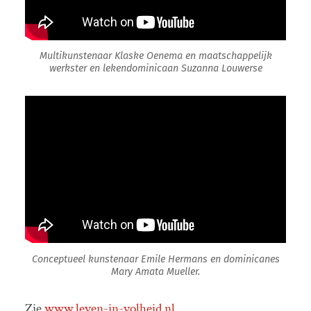
Multikunstenaar Klaske Oenema en maatschappelijk
werkster en lekendominicaan Suzanna Louwerse
Conceptueel kunstenaar Emile Hermans en dominicanes
Mary Amata Mueller.
Zie
www.leven-in-volheid.nl