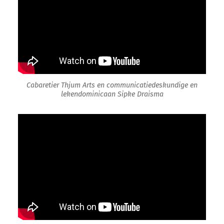
Cabaretier Thjum Arts en communicatiedeskundige en
lekendominicaan Sipke Draisma