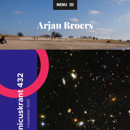
MENU
Arjan Broers
auteur | pastor | programmamaker | coach