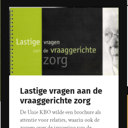
Lastige vragen aan de
vraaggerichte zorg
De Unie KBO wilde een brochure als
attentie voor relaties, waarin ook de
zorgen over de invoering van de