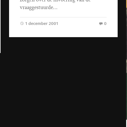
vraaggestuurde…
1 december 2001
0