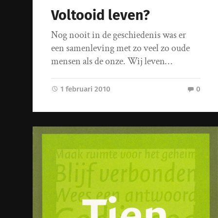
Voltooid leven?
Nog nooit in de geschiedenis was er
een samenleving met zo veel zo oude
mensen als de onze. Wij leven…
1 februari 2010
0