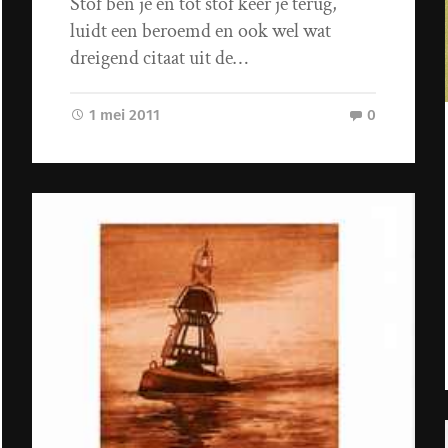
Stof ben je en tot stof keer je terug,
luidt een beroemd en ook wel wat
dreigend citaat uit de…
1 mei 2011
0