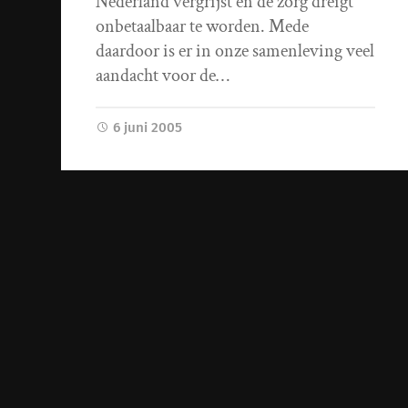
Nederland vergrijst en de zorg dreigt
onbetaalbaar te worden. Mede
daardoor is er in onze samenleving veel
aandacht voor de…
6 juni 2005