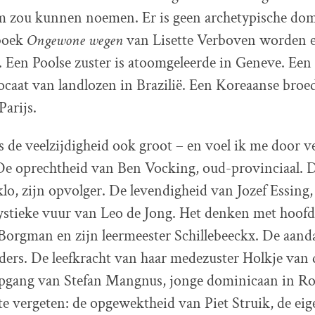
tem zou kunnen noemen. Er is geen archetypische do
 boek
Ongewone wegen
van Lisette Verboven worden e
. Een Poolse zuster is atoomgeleerde in Geneve. Een
ocaat van landlozen in Brazilië. Een Koreaanse broed
Parijs.
s de veelzijdigheid ook groot – en voel ik me door v
 De oprechtheid van Ben Vocking, oud-provinciaal. 
o, zijn opvolger. De levendigheid van Jozef Essing,
ystieke vuur van Leo de Jong. Het denken met hoofd
Borgman en zijn leermeester Schillebeeckx. De aand
ers. De leefkracht van haar medezuster Holkje van 
iepgang van Stefan Mangnus, jonge dominicaan in R
te vergeten: de opgewektheid van Piet Struik, de ei