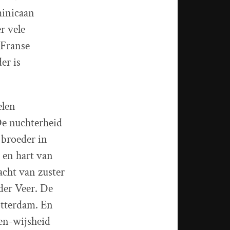
minicaan
r vele
 Franse
er is
elen
De nuchterheid
 broeder in
 en hart van
acht van zuster
der Veer. De
otterdam. En
gen-wijsheid