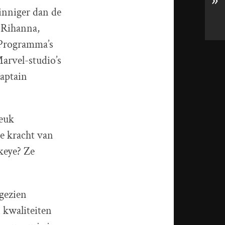
»
inniger dan de
 Rihanna,
 Programma’s
Marvel-studio’s
aptain
leuk
e kracht van
keye? Ze
 gezien
n kwaliteiten