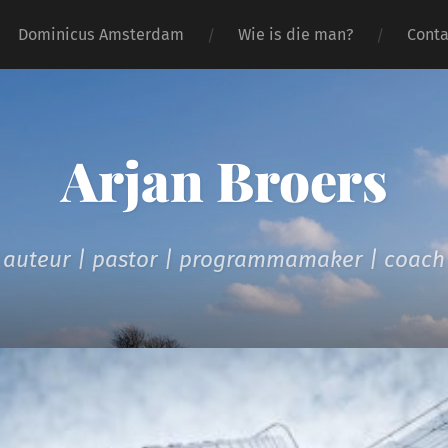
Dominicus Amsterdam
Wie is die man?
Conta
Arjan Broers
auteur | pastor | programmamaker | coach