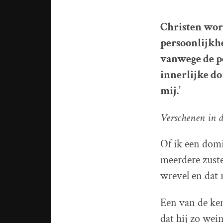
Christen wor
persoonlijkhe
vanwege de pe
innerlijke do
mij.’
Verschenen in d
Of ik een domi
meerdere zuste
wrevel en dat
Een van de ken
dat hij zo wein