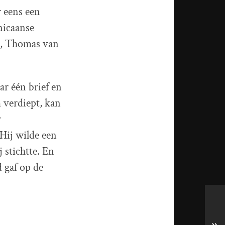
r eens een
nicaanse
na, Thomas van
r één brief en
m verdiept, kan
r
 Hij wilde een
 stichtte. En
 gaf op de