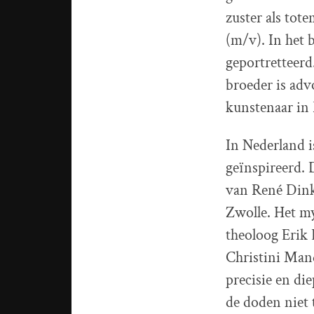
zuster als to
(m/v). In het
geportretteerd
broeder is adv
kunstenaar in 
In Nederland i
geïnspireerd.
van René Dinkl
Zwolle. Het m
theoloog Erik 
Christini Mand
precisie en d
de doden niet 