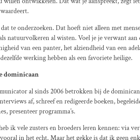
ou willen ontwikkelen. Dat wat je aanspreekt, zegt iet
 waardeert.
 dat te onderzoeken. Dat hoeft niet alleen met mens
als natuurvolkeren al wisten. Voel je je verwant aan
lenigheid van een panter, het alziendheid van een ade
dezelfde werking hebben als een favoriete heilige.
e dominicaan
municator al sinds 2006 betrokken bij de dominican
nterviews af, schreef en redigeerde boeken, begeleid
s, presenteer programma’s.
 heb ik vele zusters en broeders leren kennen: via ve
 vooral in het echt. Maar het gekke is dat ik geen enk