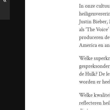
«
In onze cultuu
heiligenvereri
Justin Bieber
als ‘The Voice’
produceren de
America en an
Welke superkra
gespreksonderw
de Hulk? De l
worden er heel
Welke kwalitei
reflecteren he