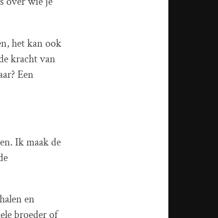
s over wie je
en, het kan ook
 de kracht van
laar? Een
en. Ik maak de
de
rhalen en
ele broeder of