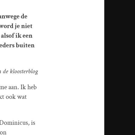
vanwege de
word je niet
alsof ik een
oeders buiten
 de kloosterblog
 me aan. Ik heb
kt ook wat
 Dominicus, is
oon