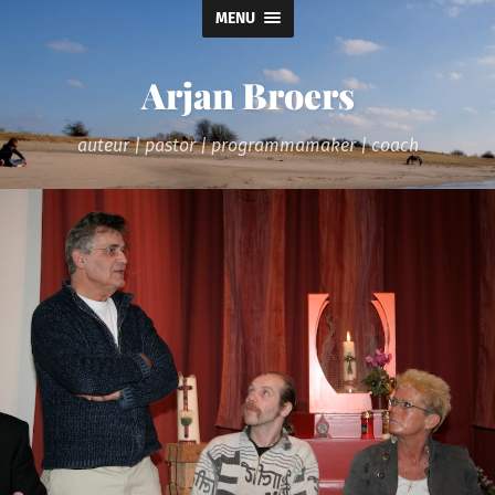
MENU
Arjan Broers
auteur | pastor | programmamaker | coach