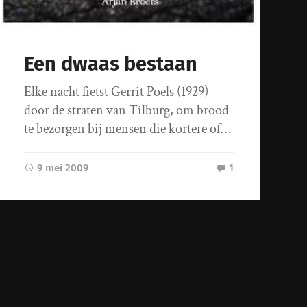
Een dwaas bestaan
Elke nacht fietst Gerrit Poels (1929)
door de straten van Tilburg, om brood
te bezorgen bij mensen die kortere of…
9 mei 2009
1