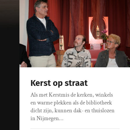
Kerst op straat
Als met Kerstmis de kerken, winkels
en warme plekken als de bibliotheek
dicht zijn, kunnen dak- en thuislozen
in Nijmegen…