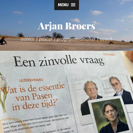
MENU
Arjan Broers
auteur | pastor | programmamaker | coach