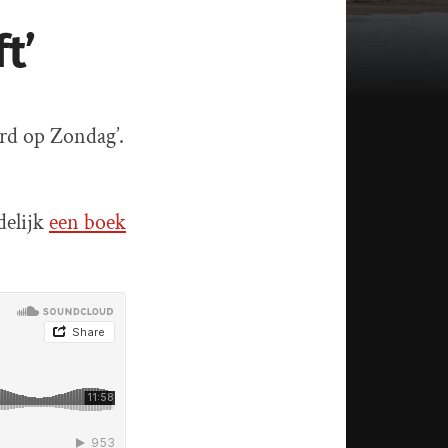
t’
ord op Zondag’.
delijk
een boek