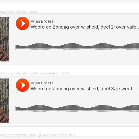
dag over wijsheid, deel 1
dag over wijsheid, deel 2: over vallen en midlife
dag over wijsheid, deel 3: je weet meer dan je weet