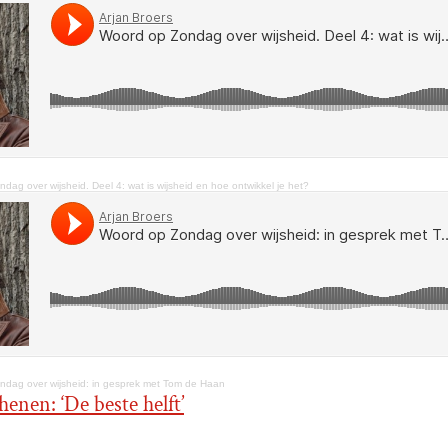
dag over wijsheid. Deel 4: wat is wijsheid en hoe ontwikkel je het?
dag over wijsheid: in gesprek met Tom de Haan
enen: ‘De beste helft’