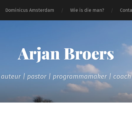
Dominicus Amsterdam
Wie is die man?
Conta
Arjan Broers
auteur | pastor | programmamaker | coach