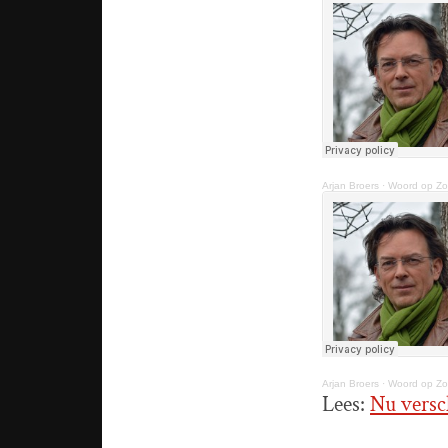
Arjan Broers
·
Woord op Zon
Arjan Broers
·
Woord op Zon
Lees:
Nu versch