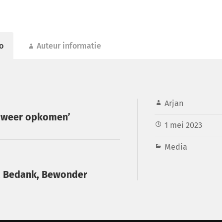
o
Auteur informatie
Arjan
l weer opkomen’
1 mei 2023
Media
d, Bedank, Bewonder