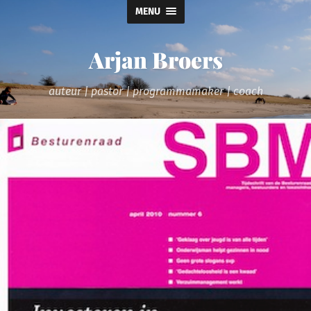
MENU
Arjan Broers
auteur | pastor | programmamaker | coach