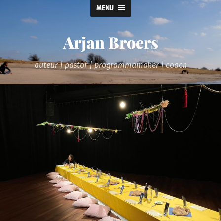
MENU
Arjan Broers
auteur | pastor | programmamaker | coach