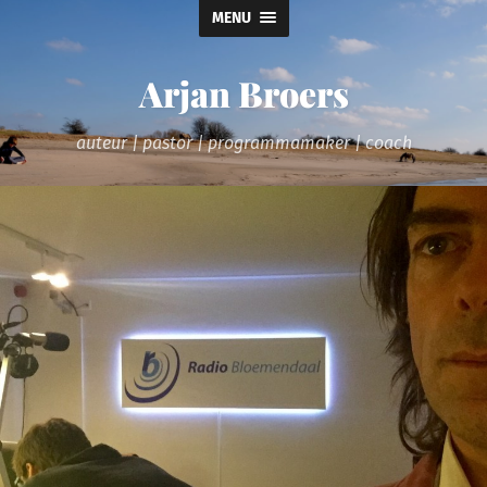
MENU
Arjan Broers
auteur | pastor | programmamaker | coach