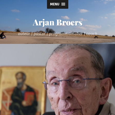
MENU
Arjan Broers
auteur | pastor | programmamaker | coach