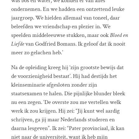
was bos en water, we konden er van alles
ondernemen. En we hadden een ontzettend leuke
jaargroep. We hielden allemaal van toneel, daar
beleefden we vriendschap en plezier in. We
speelden middeleeuwse stukken, maar ook
Bloed en
Liefde
van Godfried Bomans. Ik geloof dat ik nooit
meer zo gelachen heb.’
Na de opleiding kreeg hij ‘zijn grootste bewijs dat
de voorzienigheid bestaat’. Hij had destijds het
kleinseminarie afgesloten zonder zijn
staatsexamen te halen. Die pijnlijke blunder bleek
nu een zegen. ‘De overste zou me vertellen welk
werk ik zou krijgen. Hij zei: “Jij kunt wel aardig
schrijven, ga jij maar Nederlands studeren en
daarna lesgeven”. Ik zei: “Pater provinciaal, ik kan
niet naar de universiteit, want ik heb mijn