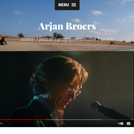
MENU
Arjan Broers
auteur | pastor | programmamaker | coach