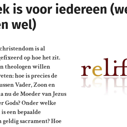
ek is voor iedereen (w
n wel)
christendom is al
fixeerd op hoe het zit.
en theologen willen
eten: hoe is precies de
ussen Vader, Zoon en
ia nu de Moeder van Jezus
der Gods? Onder welke
is een bepaalde
n geldig sacrament? Hoe