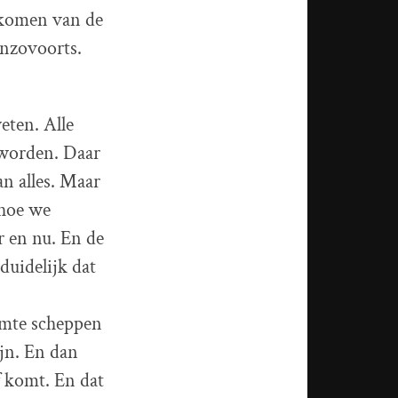
t komen van de
enzovoorts.
eten. Alle
 worden. Daar
an alles. Maar
 hoe we
r en nu. En de
duidelijk dat
uimte scheppen
jn. En dan
f komt. En dat