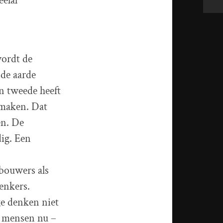
eelal
wordt de
 de aarde
n tweede heeft
 maken. Dat
en. De
ig. Een
kbouwers als
enkers.
e denken niet
e mensen nu –