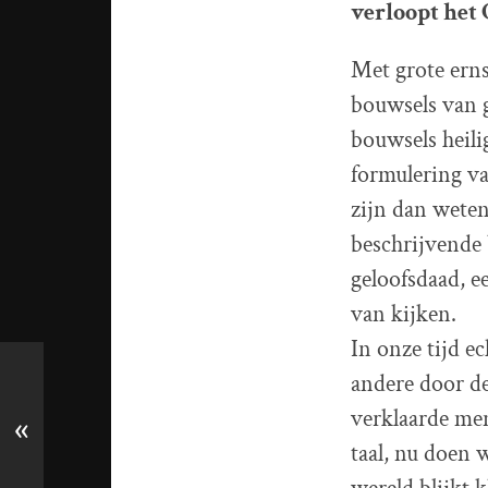
verloopt het 
Met grote erns
bouwsels van 
bouwsels heili
formulering van
zijn dan weten
beschrijvende 
geloofsdaad, e
van kijken.
In onze tijd 
andere door d
verklaarde men
«
taal, nu doen 