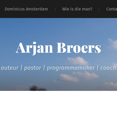
Dominicus Amsterdam
Wie is die man?
Conta
Arjan Broers
auteur | pastor | programmamaker | coach