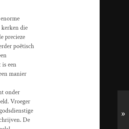
n enorme
 kerken die
de precieze
eerder poëtisch
een
 is een
 een manier
mt onder
eld. Vroeger
 godsdienstige
»
chrijven. De