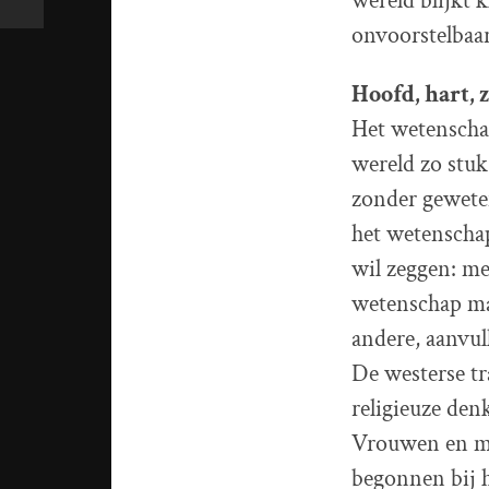
wereld blijkt 
onvoorstelbaar
Hoofd, hart, z
Het wetenschap
wereld zo stuk
zonder gewete
het wetenschap
wil zeggen: me
wetenschap ma
andere, aanvul
De westerse tr
religieuze den
Vrouwen en ma
begonnen bij h