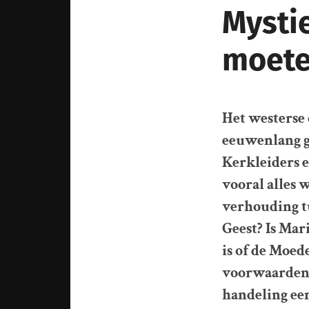
Mysti
moete
Het westerse 
eeuwenlang ge
Kerkleiders 
vooral alles w
verhouding t
Geest? Is Mar
is of de Moe
voorwaarden 
handeling ee