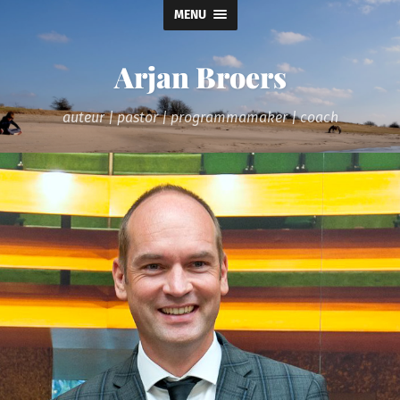
MENU
Arjan Broers
auteur | pastor | programmamaker | coach