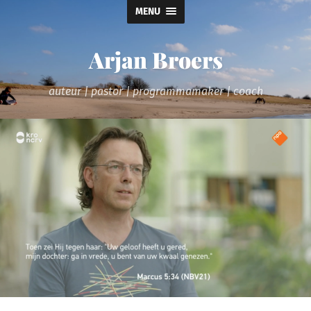
MENU
Arjan Broers
auteur | pastor | programmamaker | coach