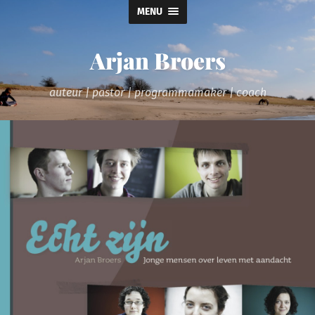
MENU
Arjan Broers
auteur | pastor | programmamaker | coach