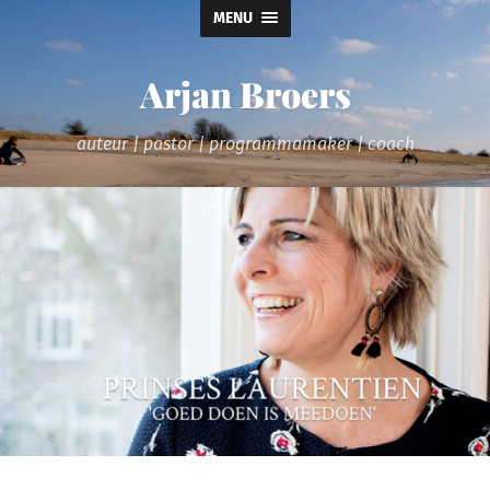
MENU
Arjan Broers
auteur | pastor | programmamaker | coach