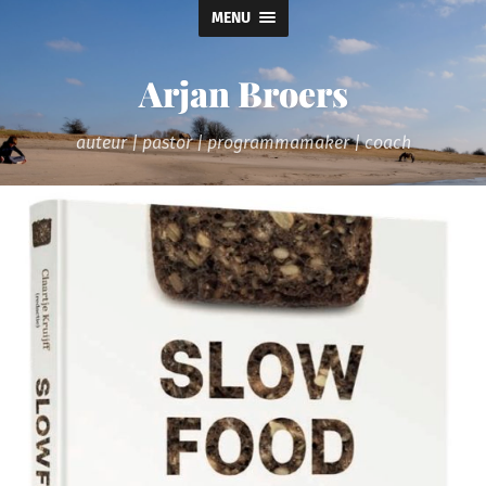
MENU
Arjan Broers
auteur | pastor | programmamaker | coach