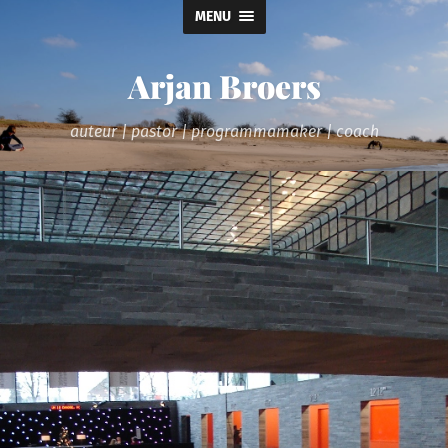
MENU
Arjan Broers
auteur | pastor | programmamaker | coach