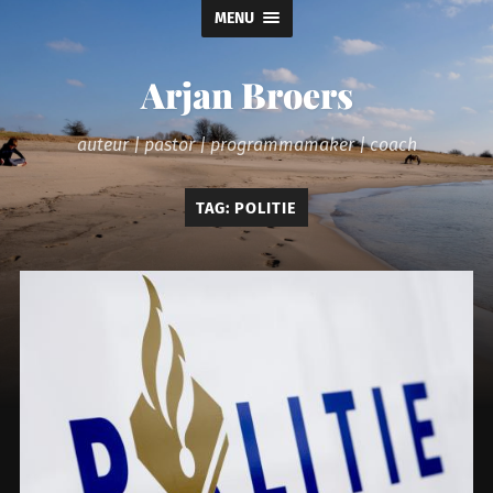
MENU
Arjan Broers
auteur | pastor | programmamaker | coach
TAG:
POLITIE