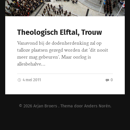
Theologisch Elftal, Trouw
Vanavond bij de dodenherdenking zal op
talloze plaatsen gezegd worden dat ‘dit nooit
meer mag gebeuren’. Maar oorlog is
allesbehalve…
4 mei 2011
0
© 2026
Arjan Broers
. Thema door
Anders Norén
.