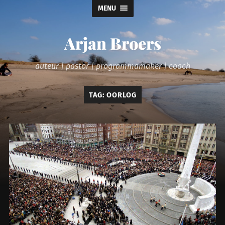
MENU
Arjan Broers
auteur | pastor | programmamaker | coach
TAG:
OORLOG