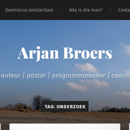
Dominicus Amsterdam
Wie is die man?
Conta
Arjan Broers
auteur | pastor | programmamaker | coach
TAG:
ONDERZOEK