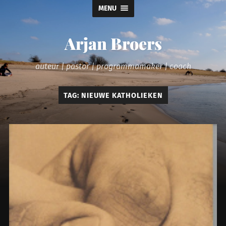
MENU
Arjan Broers
auteur | pastor | programmamaker | coach
TAG:
NIEUWE KATHOLIEKEN