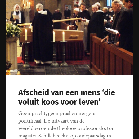
Afscheid van een mens ‘die
voluit koos voor leven’
Geen pracht, geen praal en nergens
pontificaal. De uitvaart van de
wereldberoemde theoloog professor doctor
magister Schillebeeckx, op oudejaarsdag in…