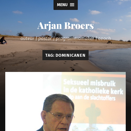
MENU
Arjan Broers
auteur | pastor | programmamaker | coach
TAG:
DOMINICANEN