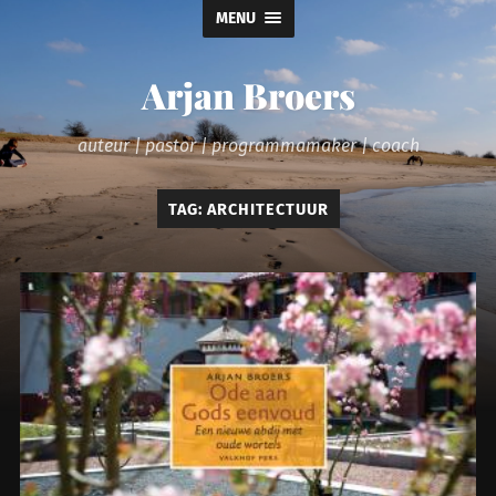
MENU
Arjan Broers
auteur | pastor | programmamaker | coach
TAG:
ARCHITECTUUR