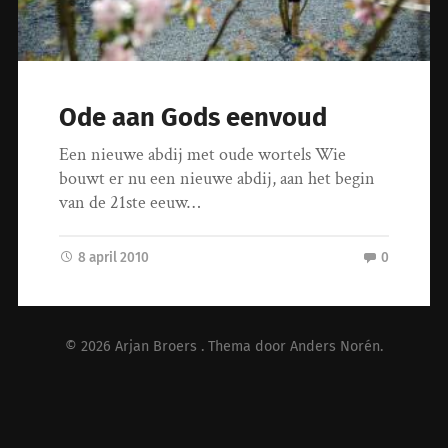
Ode aan Gods eenvoud
Een nieuwe abdij met oude wortels Wie
bouwt er nu een nieuwe abdij, aan het begin
van de 21ste eeuw…
8 april 2010
0
© 2026
Arjan Broers
. Thema door
Anders Norén
.