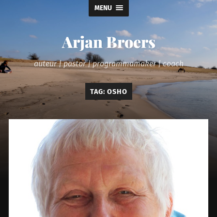
MENU
Arjan Broers
auteur | pastor | programmamaker | coach
TAG:
OSHO